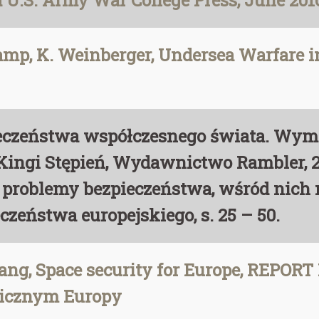
nd U.S. Army War College Press, June 201
 Samp, K. Weinberger, Undersea Warfare 
eczeństwa współczesnego świata. Wym
i Kingi Stępień, Wydawnictwo Rambler, 2
problemy bezpieczeństwa, wśród nich m.
zeństwa europejskiego, s. 25 – 50.
ang, Space security for Europe, REPORT 
micznym Europy