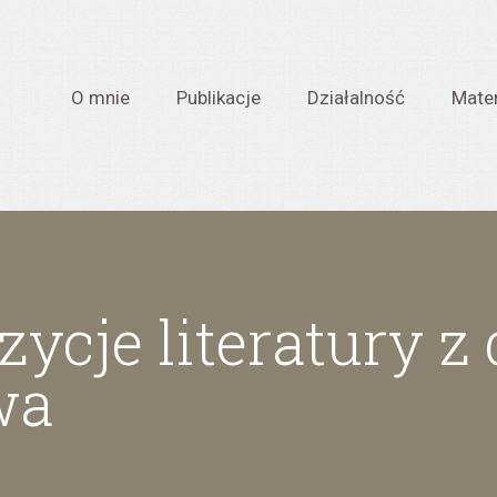
O mnie
Publikacje
Działalność
Mater
ycje literatury z
wa