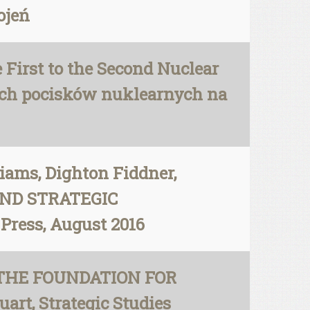
ojeń
 First to the Second Nuclear
ych pocisków nuklearnych na
iams, Dighton Fiddner,
AND STRATEGIC
Press, August 2016
S THE FOUNDATION FOR
t, Strategic Studies