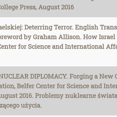
ollege Press, August 2016
skiej: Deterring Terror. English Transl
 Foreword by Graham Allison. How Israel
Center for Science and International Af
UCLEAR DIPLOMACY. Forging a New Co
ion, Belfer Center for Science and Inte
August 2016. Problemy nuklearne świat
zącego użycia.