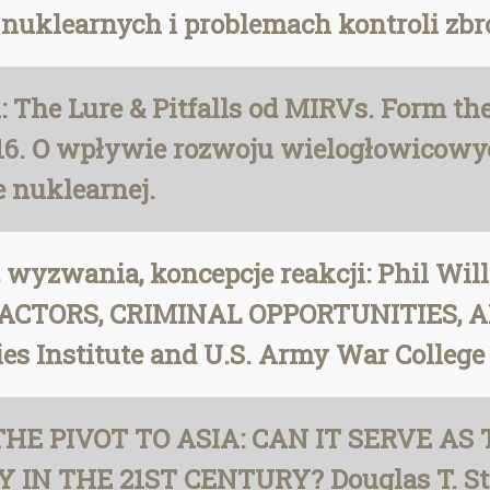
 nuklearnych i problemach kontroli zbr
 The Lure & Pitfalls od MIRVs. Form the
016. O wpływie rozwoju wielogłowicow
e nuklearnej.
 wyzwania, koncepcje reakcji: Phil Will
CTORS, CRIMINAL OPPORTUNITIES, 
s Institute and U.S. Army War College 
 THE PIVOT TO ASIA: CAN IT SERVE A
 THE 21ST CENTURY? Douglas T. Stuar