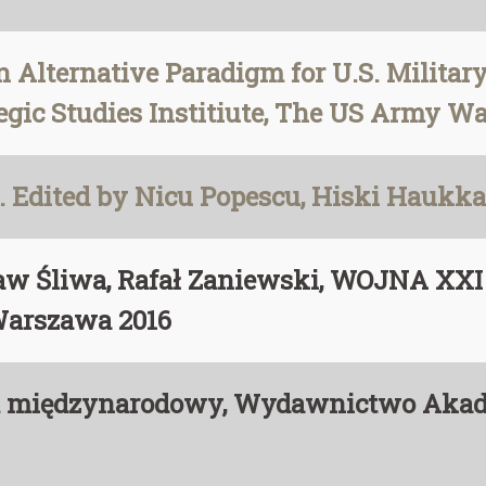
n Alternative Paradigm for U.S. Military
tegic Studies Institiute, The US Army War
. Edited by Nicu Popescu, Hiski Haukkal
aw Śliwa, Rafał Zaniewski, WOJNA XXI
, Warszawa 2016
m międzynarodowy, Wydawnictwo Akadem