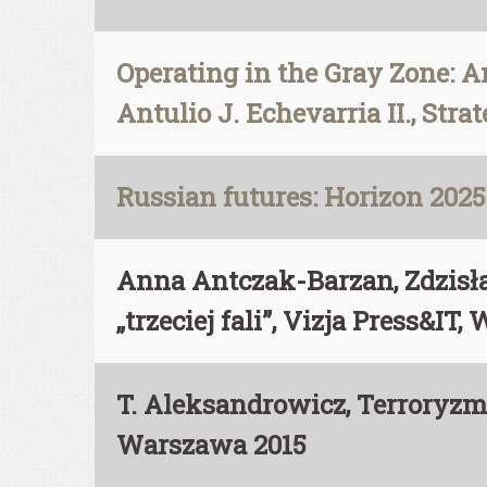
Operating in the Gray Zone: A
Antulio J. Echevarria II., Stra
Russian futures: Horizon 2025
Anna Antczak-Barzan, Zdzisł
„trzeciej fali”, Vizja Press&IT
T. Aleksandrowicz, Terroryz
Warszawa 2015