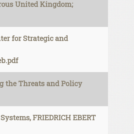
erous United Kingdom;
er for Strategic and
eb.pdf
he Threats and Policy
s Systems, FRIEDRICH EBERT