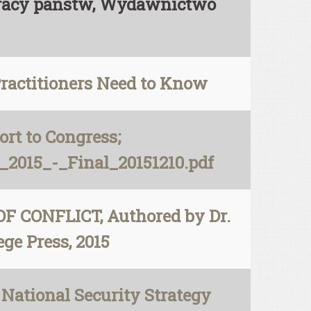
pracy państw, Wydawnictwo
Practitioners Need to Know
rt to Congress;
2015_-_Final_20151210.pdf
CONFLICT, Authored by Dr.
ege Press, 2015
ional Security Strategy