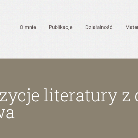
O mnie
Publikacje
Działalność
Mater
ycje literatury z
wa