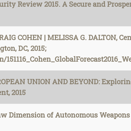
curity Review 2015. A Secure and Prosp
 CRAIG COHEN | MELISSA G. DALTON, Cent
ton, DC, 2015;
tion/151116_Cohen_GlobalForecast2016_W
PEAN UNION AND BEYOND: Exploring t
nt, 2015
-Law Dimension of Autonomous Weapon