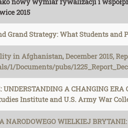
jako nowy wymiar rywalizacji i współ
wice 2015
and Grand Strategy: What Students and 
ity in Afghanistan, December 2015, Repo
als/1/Documents/pubs/1225_Report_Dec_
 UNDERSTANDING A CHANGING ERA OF 
tudies Institute and U.S. Army War Coll
NARODOWEGO WIELKIEJ BRYTANII: Nat