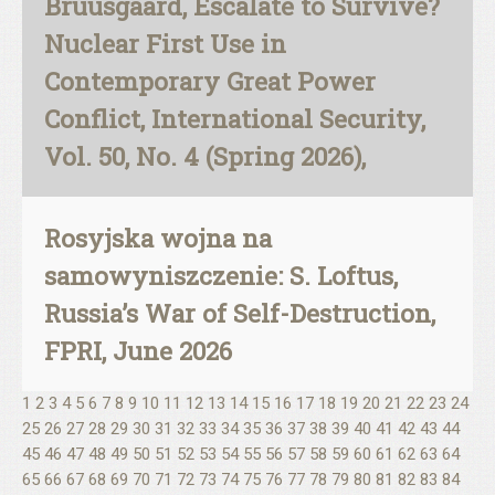
Bruusgaard, Escalate to Survive?
Nuclear First Use in
Contemporary Great Power
Conflict, International Security,
Vol. 50, No. 4 (Spring 2026),
Rosyjska wojna na
samowyniszczenie: S. Loftus,
Russia’s War of Self-Destruction,
FPRI, June 2026
1
2
3
4
5
6
7
8
9
10
11
12
13
14
15
16
17
18
19
20
21
22
23
24
25
26
27
28
29
30
31
32
33
34
35
36
37
38
39
40
41
42
43
44
45
46
47
48
49
50
51
52
53
54
55
56
57
58
59
60
61
62
63
64
65
66
67
68
69
70
71
72
73
74
75
76
77
78
79
80
81
82
83
84