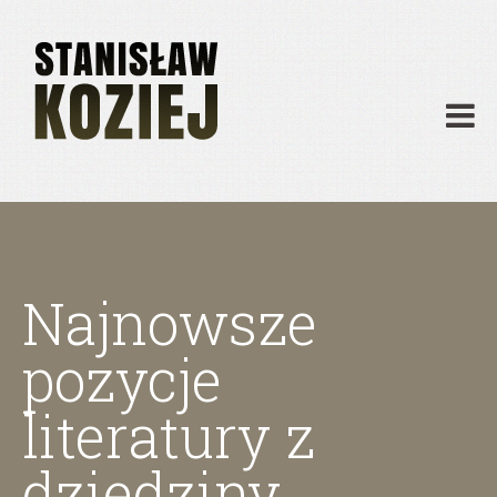
O mnie
Publikacje
Działalność
Materiały dydaktyczne
Archiwum
Kontakt
Najnowsze
pozycje
literatury z
dziedziny