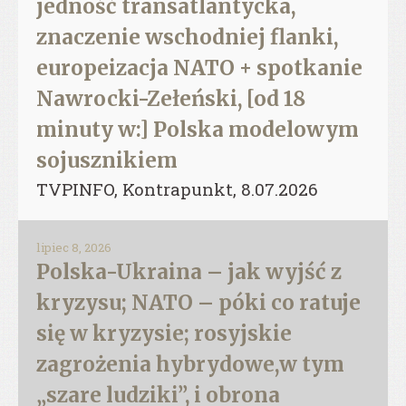
jedność transatlantycka,
znaczenie wschodniej flanki,
europeizacja NATO + spotkanie
Nawrocki-Zełeński, [od 18
minuty w:] Polska modelowym
sojusznikiem
TVPINFO, Kontrapunkt, 8.07.2026
lipiec 8, 2026
Polska-Ukraina – jak wyjść z
kryzysu; NATO – póki co ratuje
się w kryzysie; rosyjskie
zagrożenia hybrydowe,w tym
„szare ludziki”, i obrona