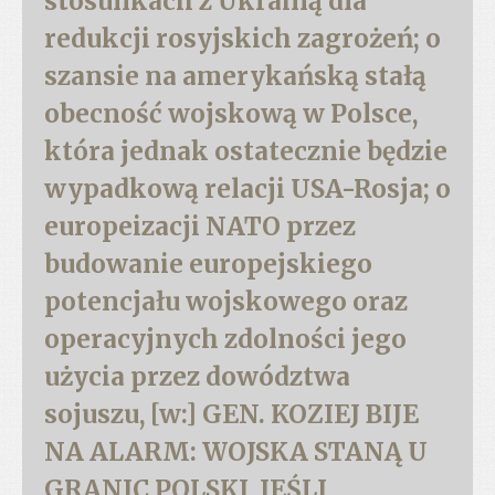
stosunkach z Ukrainą dla
redukcji rosyjskich zagrożeń; o
szansie na amerykańską stałą
obecność wojskową w Polsce,
która jednak ostatecznie będzie
wypadkową relacji USA-Rosja; o
europeizacji NATO przez
budowanie europejskiego
potencjału wojskowego oraz
operacyjnych zdolności jego
użycia przez dowództwa
sojuszu, [w:] GEN. KOZIEJ BIJE
NA ALARM: WOJSKA STANĄ U
GRANIC POLSKI, JEŚLI