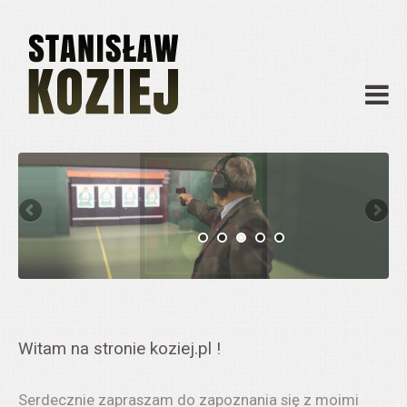
O mnie
Publikacje
Działalność
Materiały dydaktyczne
Archiwum
Kontakt
Witam na stronie koziej.pl !
Serdecznie zapraszam do zapoznania się z moimi