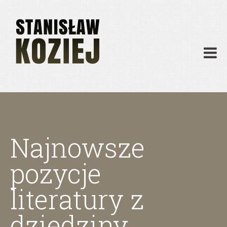
O mnie
Publikacje
Działalność
Materiały dydaktyczne
Archiwum
Kontakt
Najnowsze
pozycje
literatury z
dziedziny