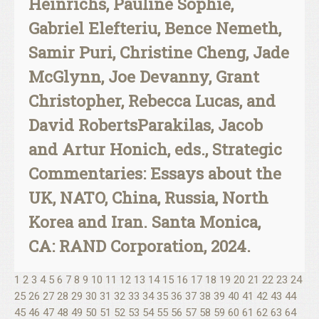
Heinrichs, Pauline Sophie,
Gabriel Elefteriu, Bence Nemeth,
Samir Puri, Christine Cheng, Jade
McGlynn, Joe Devanny, Grant
Christopher, Rebecca Lucas, and
David RobertsParakilas, Jacob
and Artur Honich, eds., Strategic
Commentaries: Essays about the
UK, NATO, China, Russia, North
Korea and Iran. Santa Monica,
CA: RAND Corporation, 2024.
1
2
3
4
5
6
7
8
9
10
11
12
13
14
15
16
17
18
19
20
21
22
23
24
25
26
27
28
29
30
31
32
33
34
35
36
37
38
39
40
41
42
43
44
45
46
47
48
49
50
51
52
53
54
55
56
57
58
59
60
61
62
63
64