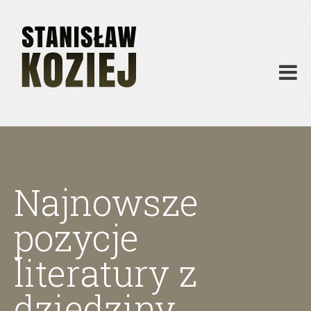
O mnie
Publikacje
Działalność
Materiały dydaktyczne
Archiwum
Kontakt
Najnowsze
pozycje
literatury z
dziedziny