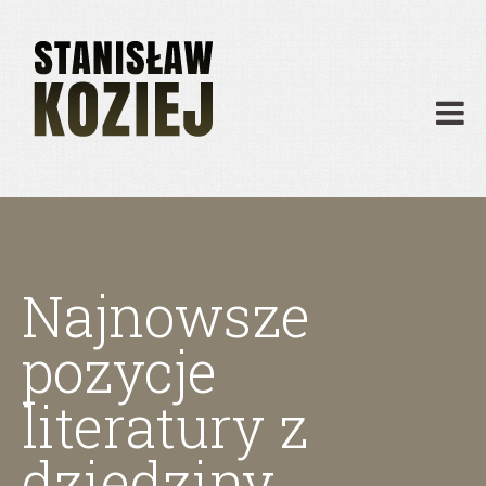
O mnie
Publikacje
Działalność
Materiały dydaktyczne
Archiwum
Kontakt
Najnowsze
pozycje
literatury z
dziedziny