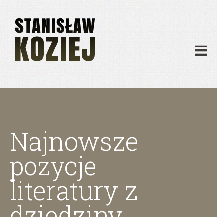
O mnie
Publikacje
Działalność
Materiały dydaktyczne
Archiwum
Kontakt
Najnowsze
pozycje
literatury z
dziedziny