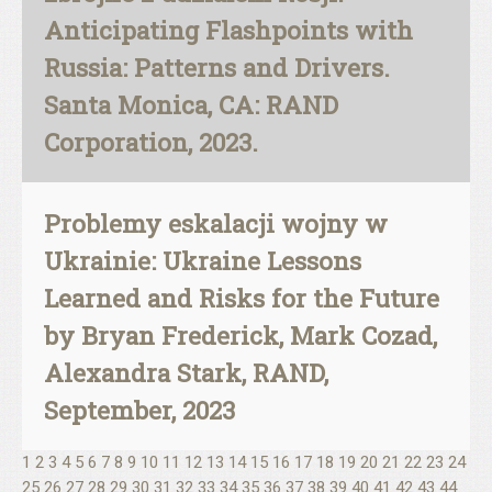
Anticipating Flashpoints with
Russia: Patterns and Drivers.
Santa Monica, CA: RAND
Corporation, 2023.
Problemy eskalacji wojny w
Ukrainie: Ukraine Lessons
Learned and Risks for the Future
by Bryan Frederick, Mark Cozad,
Alexandra Stark, RAND,
September, 2023
1
2
3
4
5
6
7
8
9
10
11
12
13
14
15
16
17
18
19
20
21
22
23
24
25
26
27
28
29
30
31
32
33
34
35
36
37
38
39
40
41
42
43
44