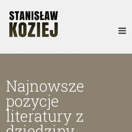
O mnie
Publikacje
Działalność
Materiały dydaktyczne
Archiwum
Kontakt
Najnowsze
pozycje
literatury z
dziedziny