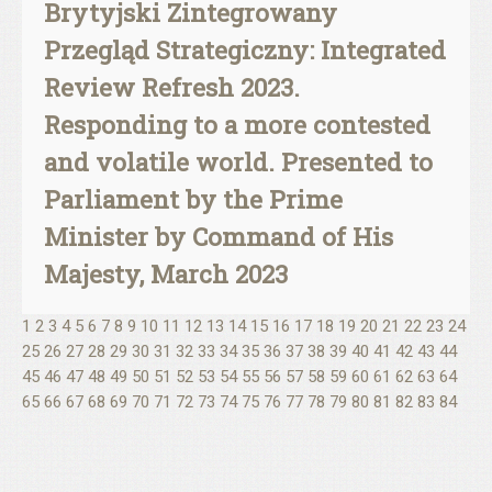
Brytyjski Zintegrowany
Przegląd Strategiczny: Integrated
Review Refresh 2023.
Responding to a more contested
and volatile world. Presented to
Parliament by the Prime
Minister by Command of His
Majesty, March 2023
1
2
3
4
5
6
7
8
9
10
11
12
13
14
15
16
17
18
19
20
21
22
23
24
25
26
27
28
29
30
31
32
33
34
35
36
37
38
39
40
41
42
43
44
45
46
47
48
49
50
51
52
53
54
55
56
57
58
59
60
61
62
63
64
65
66
67
68
69
70
71
72
73
74
75
76
77
78
79
80
81
82
83
84