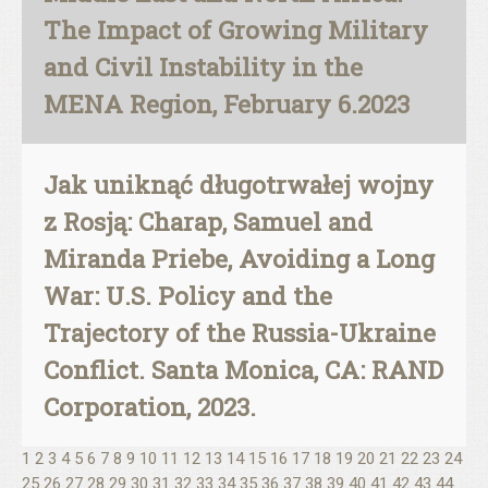
The Impact of Growing Military
and Civil Instability in the
MENA Region, February 6.2023
Jak uniknąć długotrwałej wojny
z Rosją: Charap, Samuel and
Miranda Priebe, Avoiding a Long
War: U.S. Policy and the
Trajectory of the Russia-Ukraine
Conflict. Santa Monica, CA: RAND
Corporation, 2023.
1
2
3
4
5
6
7
8
9
10
11
12
13
14
15
16
17
18
19
20
21
22
23
24
25
26
27
28
29
30
31
32
33
34
35
36
37
38
39
40
41
42
43
44