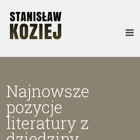
O mnie
Publikacje
Działalność
Materiały dydaktyczne
Archiwum
Kontakt
Najnowsze
pozycje
literatury z
dziedziny