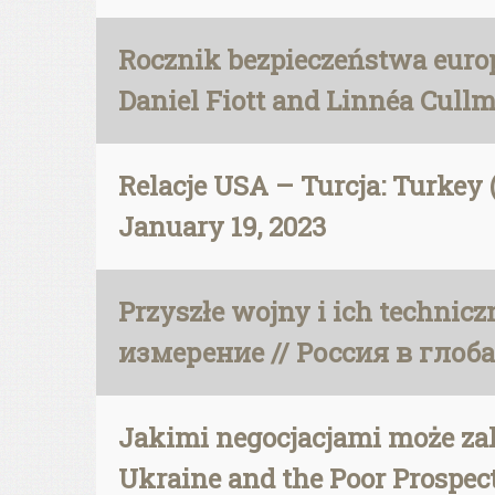
Rocznik bezpieczeństwa eur
Daniel Fiott and Linnéa Cull
Relacje USA – Turcja: Turkey 
January 19, 2023
Przyszłe wojny i ich techni
измерение // Россия в глобал
Jakimi negocjacjami może zak
Ukraine and the Poor Prospect