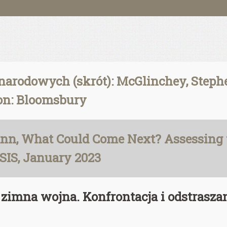
rodowych (skrót): McGlinchey, Stephen
don: Bloomsbury
ann, What Could Come Next? Assessing t
SIS, January 2023
wa zimna wojna. Konfrontacja i odstra