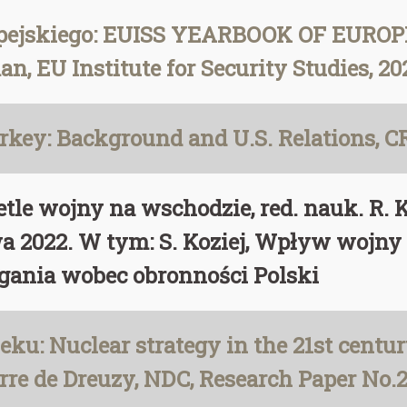
opejskiego: EUISS YEARBOOK OF EURO
n, EU Institute for Security Studies, 20
Turkey: Background and U.S. Relations, 
tle wojny na wschodzie, red. nauk. R
022. W tym: S. Koziej, Wpływ wojny r
gania wobec obronności Polski
ku: Nuclear strategy in the 21st centur
erre de Dreuzy, NDC, Research Paper No