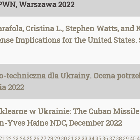
, PWN, Warszawa 2022
afola, Cristina L., Stephen Watts, and K
nse Implications for the United States
techniczna dla Ukrainy. Ocena potrzeb
ia 2022
learne w Ukrainie: The Cuban Missile 
ean-Yves Haine NDC, December 2022
21
22
23
24
25
26
27
28
29
30
31
32
33
34
35
36
37
38
39
40
4