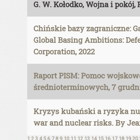
G. W. Kołodko, Wojna i pokój
Chińskie bazy zagraniczne: Gar
Global Basing Ambitions: Defe
Corporation, 2022
Raport PISM: Pomoc wojskowo-
średnioterminowych, 7 grudn
Kryzys kubański a ryzyka nuk
war and nuclear risks. By J
1
2
3
4
5
6
7
8
9
10
11
12
13
14
15
16
17
18
19
20