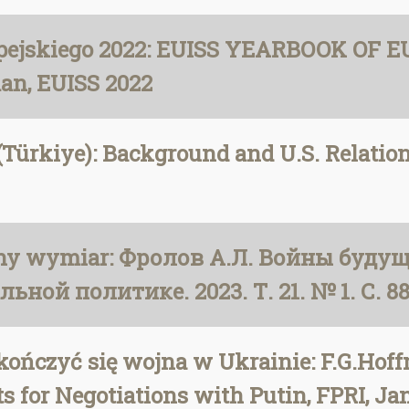
opejskiego 2022: EUISS YEARBOOK OF 
man, EUISS 2022
(Türkiye): Background and U.S. Relation
czny wymiar: Фролов А.Л. Войны буду
ьной политике. 2023. Т. 21. № 1. С. 88
ończyć się wojna w Ukrainie: F.G.Hoffm
s for Negotiations with Putin, FPRI, Ja