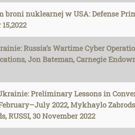
m broni nuklearnej w USA: Defense Pri
 15,2022
ainie: Russia’s Wartime Cyber Operatio
ications, Jon Bateman, Carnegie Endowm
krainie: Preliminary Lessons in Conve
: February–July 2022, Mykhaylo Zabrods
s, RUSSI, 30 November 2022