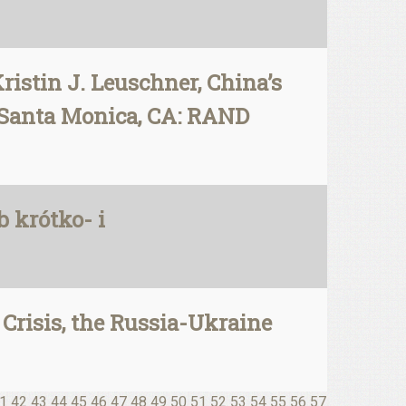
ristin J. Leuschner, China’s
. Santa Monica, CA: RAND
 krótko- i
Crisis, the Russia-Ukraine
1
42
43
44
45
46
47
48
49
50
51
52
53
54
55
56
57