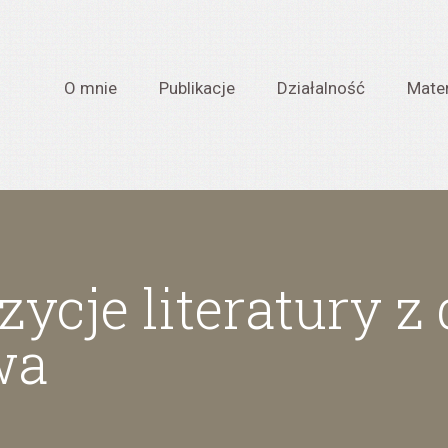
O mnie
Publikacje
Działalność
Mater
ycje literatury z
wa