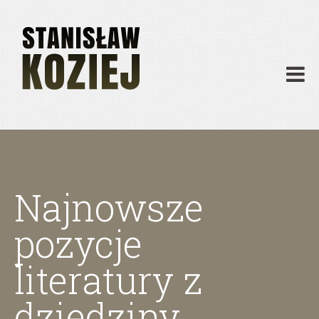
O mnie
Publikacje
Działalność
Materiały dydaktyczne
Archiwum
Kontakt
Najnowsze
pozycje
literatury z
dziedziny