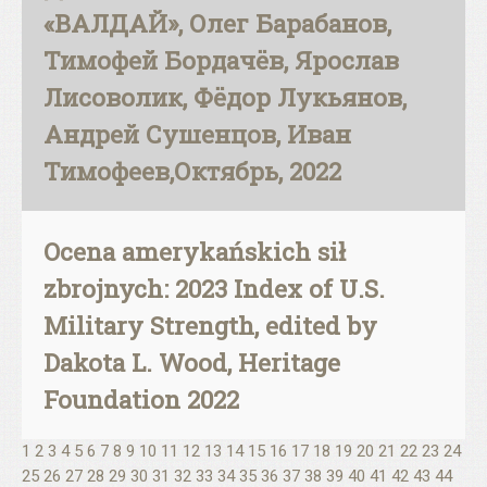
«ВАЛДАЙ», Олег Барабанов,
Тимофей Бордачёв, Ярослав
Лисоволик, Фёдор Лукьянов,
Андрей Сушенцов, Иван
Тимофеев,Октябрь, 2022
Ocena amerykańskich sił
zbrojnych: 2023 Index of U.S.
Military Strength, edited by
Dakota L. Wood, Heritage
Foundation 2022
1
2
3
4
5
6
7
8
9
10
11
12
13
14
15
16
17
18
19
20
21
22
23
24
25
26
27
28
29
30
31
32
33
34
35
36
37
38
39
40
41
42
43
44