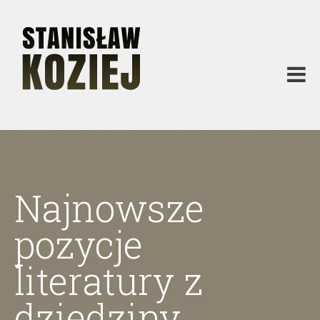
O mnie
Publikacje
Działalność
Materiały dydaktyczne
Archiwum
Kontakt
Najnowsze
pozycje
literatury z
dziedziny