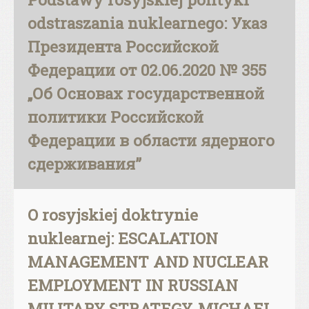
odstraszania nuklearnego: Указ
Президента Российской
Федерации от 02.06.2020 № 355
„Об Основах государственной
политики Российской
Федерации в области ядерного
сдерживания”
O rosyjskiej doktrynie
nuklearnej: ESCALATION
MANAGEMENT AND NUCLEAR
EMPLOYMENT IN RUSSIAN
MILITARY STRATEGY, MICHAEL