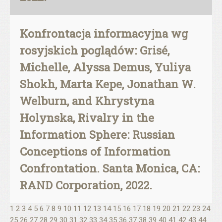
Konfrontacja informacyjna wg
rosyjskich poglądów: Grisé,
Michelle, Alyssa Demus, Yuliya
Shokh, Marta Kepe, Jonathan W.
Welburn, and Khrystyna
Holynska, Rivalry in the
Information Sphere: Russian
Conceptions of Information
Confrontation. Santa Monica, CA:
RAND Corporation, 2022.
1
2
3
4
5
6
7
8
9
10
11
12
13
14
15
16
17
18
19
20
21
22
23
24
25
26
27
28
29
30
31
32
33
34
35
36
37
38
39
40
41
42
43
44