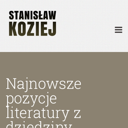
O mnie
Publikacje
Działalność
Materiały dydaktyczne
Archiwum
Kontakt
Najnowsze
pozycje
literatury z
dziedziny