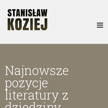
O mnie
Publikacje
Działalność
Materiały dydaktyczne
Archiwum
Kontakt
Najnowsze
pozycje
literatury z
dziedziny