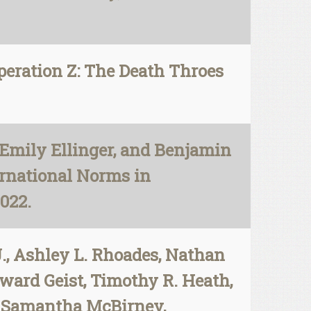
peration Z: The Death Throes
 Emily Ellinger, and Benjamin
ernational Norms in
022.
., Ashley L. Rhoades, Nathan
ward Geist, Timothy R. Heath,
t, Samantha McBirney,