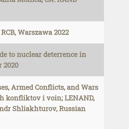
, RCB, Warszawa 2022
e to nuclear deterrence in
r 2020
ises, Armed Conflicts, and Wars
kh konfliktov i voin; LENAND,
sandr Shliakhturov, Russian