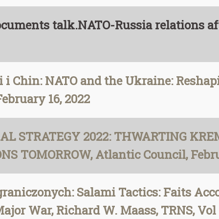
cuments talk.NATO-Russia relations aft
 i Chin: NATO and the Ukraine: Reshap
February 16, 2022
LOBAL STRATEGY 2022: THWARTING KR
S TOMORROW, Atlantic Council, Febru
aniczonych: Salami Tactics: Faits Acc
jor War, Richard W. Maass, TRNS, Vol 5