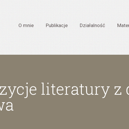
O mnie
Publikacje
Działalność
Mater
ycje literatury z
wa