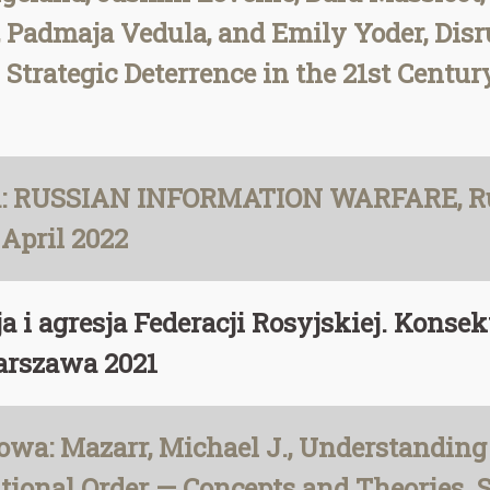
, Padmaja Vedula, and Emily Yoder, Dis
n Strategic Deterrence in the 21st Centu
a: RUSSIAN INFORMATION WARFARE, Rus
 April 2022
ja i agresja Federacji Rosyjskiej. Kons
arszawa 2021
a: Mazarr, Michael J., Understanding
ational Order — Concepts and Theories.