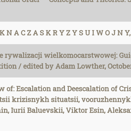
 N A C Z A S K R Y Z Y S U I W O J N Y
e rywalizacji wielkomocarstwowej: Guid
ition / edited by Adam Lowther, Octobe
w of: Escalation and Deescalation of Cr
atsii krizisnykh situatsii, vooruzhenny
in, Iurii Baluevskii, Viktor Esin, Alek