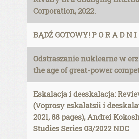
Corporation, 2022.
BĄDŹ GOTOWY! P O R A D N I K
Odstraszanie nuklearne w erz
the age of great-power compet
Eskalacja i deeskalacja: Revie
(Voprosy eskalatsii i deeskal
2021, 88 pages), Andrei Kokosh
Studies Series 03/2022 NDC