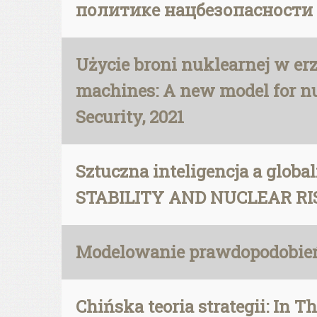
политике нацбезопасности РФ
Użycie broni nuklearnej w erze
machines: A new model for nuc
Security, 2021
Sztuczna inteligencja a glob
STABILITY AND NUCLEAR RISK
Modelowanie prawdopodobień
Chińska teoria strategii: In 