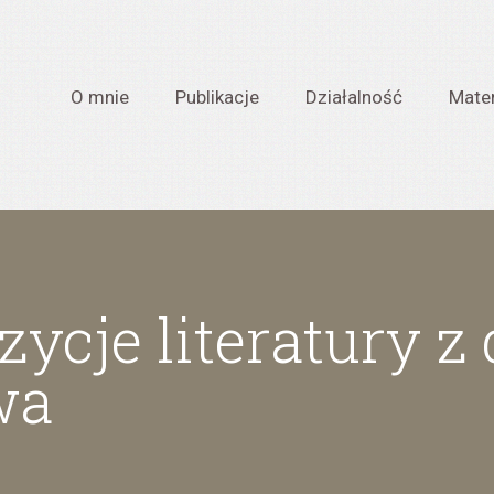
O mnie
Publikacje
Działalność
Mater
ycje literatury z
wa