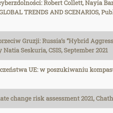
erzdolności: Robert Collett, Nayia 
LOBAL TRENDS AND SCENARIOS, Publica
zeciw Gruzji: Russia’s “Hybrid Aggress
y Natia Seskuria, CSIS, September 2021
ieczeństwa UE: w poszukiwaniu kompasu
ate change risk assessment 2021, Chat