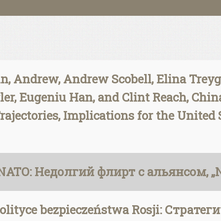
, Andrew, Andrew Scobell, Elina Treyge
ler, Eugeniu Han, and Clint Reach, Chin
ajectories, Implications for the United 
ATO: Недолгий флирт с альянсом, „NB
polityce bezpieczeństwa Rosji: Страте