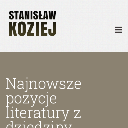
O mnie
Publikacje
Działalność
Materiały dydaktyczne
Archiwum
Kontakt
Najnowsze
pozycje
literatury z
dziedziny