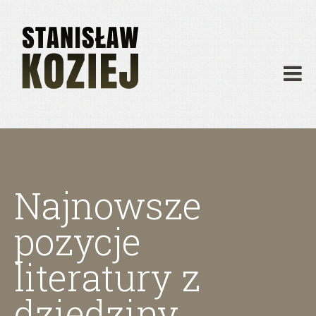
O mnie
Publikacje
Działalność
Materiały dydaktyczne
Archiwum
Kontakt
Najnowsze
pozycje
literatury z
dziedziny