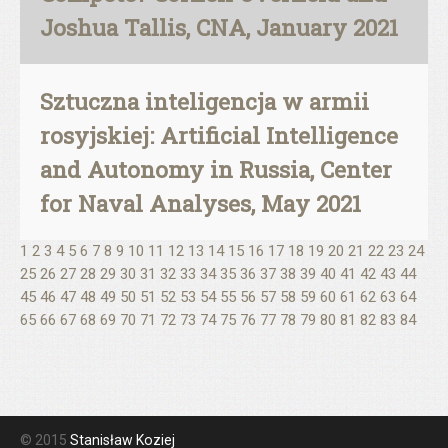
Joshua Tallis, CNA, January 2021
Sztuczna inteligencja w armii
rosyjskiej: Artificial Intelligence
and Autonomy in Russia, Center
for Naval Analyses, May 2021
1
2
3
4
5
6
7
8
9
10
11
12
13
14
15
16
17
18
19
20
21
22
23
24
25
26
27
28
29
30
31
32
33
34
35
36
37
38
39
40
41
42
43
44
45
46
47
48
49
50
51
52
53
54
55
56
57
58
59
60
61
62
63
64
65
66
67
68
69
70
71
72
73
74
75
76
77
78
79
80
81
82
83
84
© 2015
Stanisław Koziej