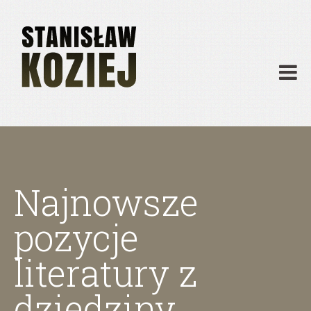
O mnie
Publikacje
Działalność
Materiały dydaktyczne
Archiwum
Kontakt
Najnowsze
pozycje
literatury z
dziedziny