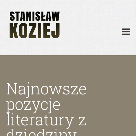
O mnie
Publikacje
Działalność
Materiały dydaktyczne
Archiwum
Kontakt
Najnowsze
pozycje
literatury z
dziedziny