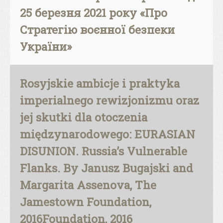
25 березня 2021 року «Про
Стратегію воєнної безпеки
України»
Rosyjskie ambicje i praktyka
imperialnego rewizjonizmu oraz
jej skutki dla otoczenia
międzynarodowego: EURASIAN
DISUNION. Russia’s Vulnerable
Flanks. By Janusz Bugajski and
Margarita Assenova, The
Jamestown Foundation,
2016Foundation, 2016