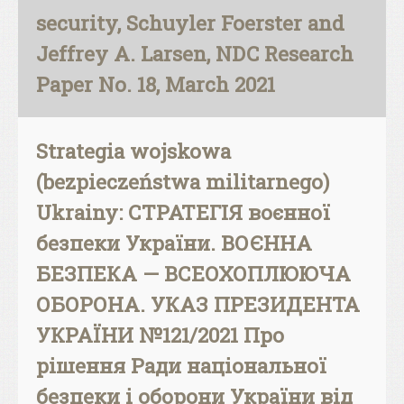
security, Schuyler Foerster and
Jeffrey A. Larsen, NDC Research
Paper No. 18, March 2021
Strategia wojskowa
(bezpieczeństwa militarnego)
Ukrainy: СТРАТЕГІЯ воєнної
безпеки України. ВОЄННА
БЕЗПЕКА — ВСЕОХОПЛЮЮЧА
ОБОРОНА. УКАЗ ПРЕЗИДЕНТА
УКРАЇНИ №121/2021 Про
рішення Ради національної
безпеки і оборони України від