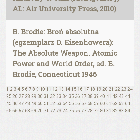
AL: Air University Press, 2010)
B. Brodie: Broń absolutna
(egzemplarz D. Eisenhowera):
The Absolute Weapon. Atomic
Power and World Order, ed. B.
Brodie, Connecticut 1946
1
2
3
4
5
6
7
8
9
10
11
12
13
14
15
16
17
18
19
20
21
22
23
24
25
26
27
28
29
30
31
32
33
34
35
36
37
38
39
40
41
42
43
44
45
46
47
48
49
50
51
52
53
54
55
56
57
58
59
60
61
62
63
64
65
66
67
68
69
70
71
72
73
74
75
76
77
78
79
80
81
82
83
84