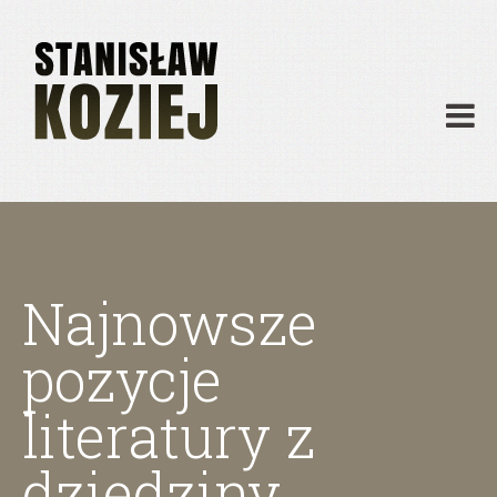
O mnie
Publikacje
Działalność
Materiały dydaktyczne
Archiwum
Kontakt
Najnowsze
pozycje
literatury z
dziedziny