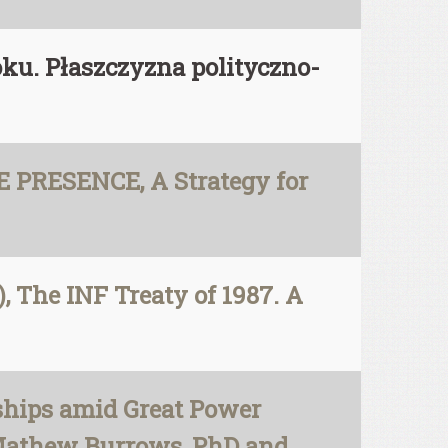
oku. Płaszczyzna polityczno-
 PRESENCE, A Strategy for
, The INF Treaty of 1987. A
ships amid Great Power
, Mathew Burrows, PhD and