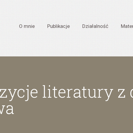
O mnie
Publikacje
Działalność
Mater
ycje literatury z
wa