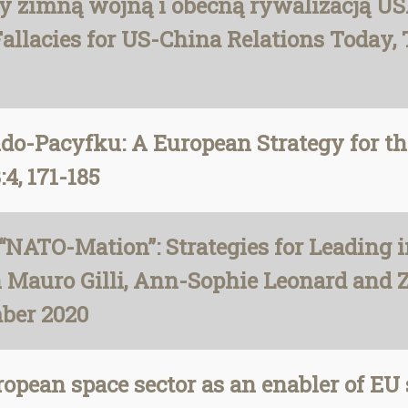
zy zimną wojną i obecną rywalizacją U
allacies for US-China Relations Today,
do-Pacyfku: A European Strategy for th
4, 171-185
“NATO-Mation”: Strategies for Leading in
ith Mauro Gilli, Ann-Sophie Leonard an
ber 2020
pean space sector as an enabler of EU 