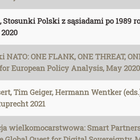
i, Stosunki Polski z sąsiadami po 1989 r
 2020
anki NATO: ONE FLANK, ONE THREAT, ONE
 for European Policy Analysis, May 2020
sert, Tim Geiger, Hermann Wentker (eds.)
uprecht 2021
cja wielkomocarstwowa: Smart Partner
he Global Quest for Digital Sovereignty