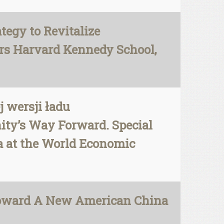
tegy to Revitalize
airs Harvard Kennedy School,
 wersji ładu
ity’s Way Forward. Special
na at the World Economic
 Toward A New American China