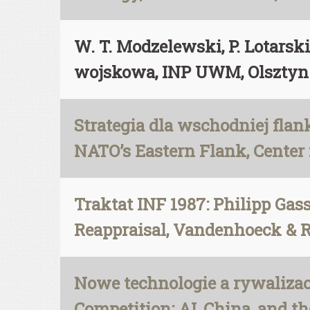
W. T. Modzelewski, P. Lotarsk
wojskowa, INP UWM, Olsztyn
Strategia dla wschodniej fl
NATO’s Eastern Flank, Center
Traktat INF 1987: Philipp Gas
Reappraisal, Vandenhoeck & R
Nowe technologie a rywaliza
Competition: AI, China, and t