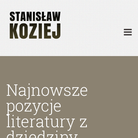
O mnie
Publikacje
Działalność
Materiały dydaktyczne
Archiwum
Kontakt
Najnowsze
pozycje
literatury z
dziedziny