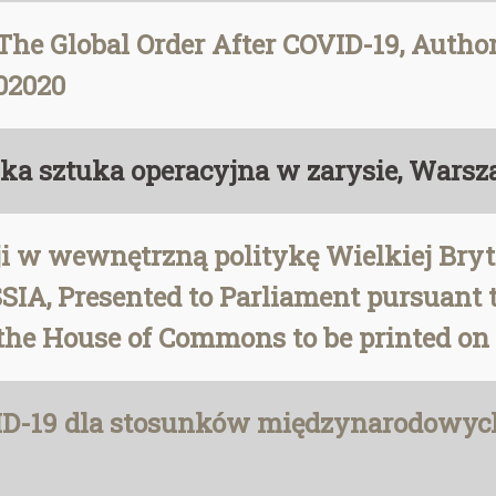
The Global Order After COVID-19, Autho
02020
jska sztuka operacyjna w zarysie, Wars
ji w wewnętrzną politykę Wielkiej Bryta
IA, Presented to Parliament pursuant to
 the House of Commons to be printed on 
D-19 dla stosunków międzynarodowych