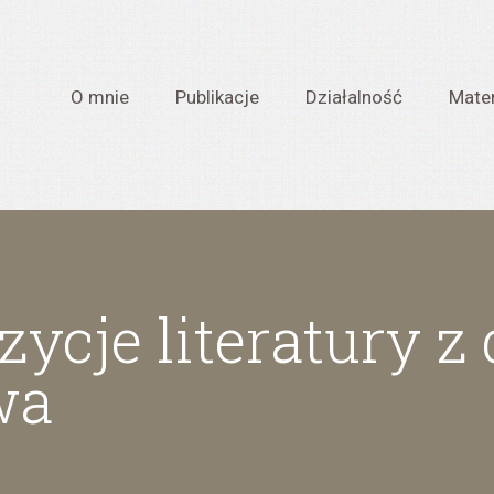
O mnie
Publikacje
Działalność
Mater
ycje literatury z
wa