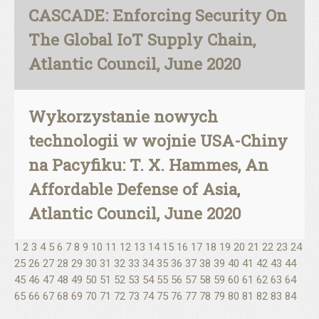
CASCADE: Enforcing Security On
The Global IoT Supply Chain,
Atlantic Council, June 2020
Wykorzystanie nowych
technologii w wojnie USA-Chiny
na Pacyfiku: T. X. Hammes, An
Affordable Defense of Asia,
Atlantic Council, June 2020
1
2
3
4
5
6
7
8
9
10
11
12
13
14
15
16
17
18
19
20
21
22
23
24
25
26
27
28
29
30
31
32
33
34
35
36
37
38
39
40
41
42
43
44
45
46
47
48
49
50
51
52
53
54
55
56
57
58
59
60
61
62
63
64
65
66
67
68
69
70
71
72
73
74
75
76
77
78
79
80
81
82
83
84