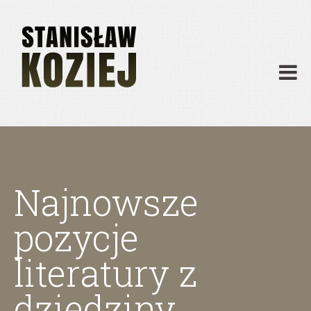
O mnie
Publikacje
Działalność
Materiały dydaktyczne
Archiwum
Kontakt
Najnowsze
pozycje
literatury z
dziedziny