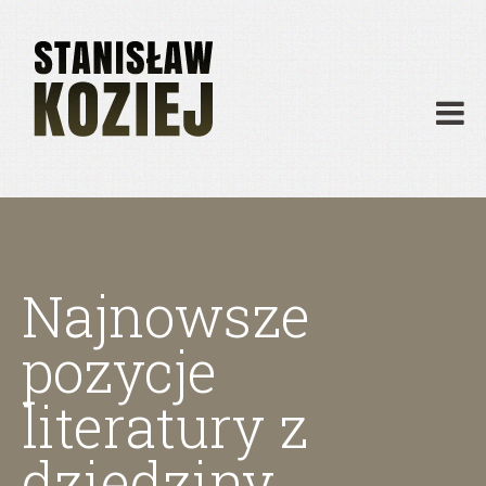
O mnie
Publikacje
Działalność
Materiały dydaktyczne
Archiwum
Kontakt
Najnowsze
pozycje
literatury z
dziedziny