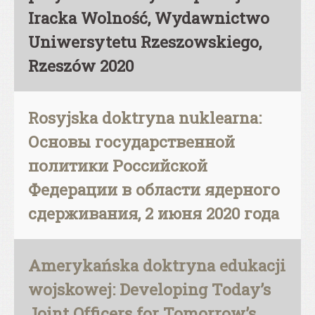
Iracka Wolność, Wydawnictwo
Uniwersytetu Rzeszowskiego,
Rzeszów 2020
Rosyjska doktryna nuklearna:
Основы государственной
политики Российской
Федерации в области ядерного
сдерживания, 2 июня 2020 года
Amerykańska doktryna edukacji
wojskowej: Developing Today’s
Joint Officers for Tomorrow’s