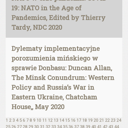
19: NATO in the Age of
Pandemics, Edited by Thierry
Tardy, NDC 2020
Dylematy implementacyjne
porozumienia mińskiego w
sprawie Donbasu: Duncan Allan,
The Minsk Conundrum: Western
Policy and Russia’s War in
Eastern Ukraine, Chatcham
House,, May 2020
1
2
3
4
5
6
7
8
9
10
11
12
13
14
15
16
17
18
19
20
21
22
23
24
25
26
27
28
29
30
31
32
33
34
35
36
37
38
39
40
41
42
43
44