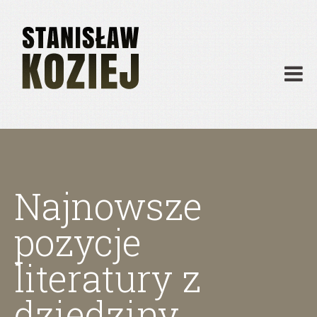
O mnie
Publikacje
Działalność
Materiały dydaktyczne
Archiwum
Kontakt
Najnowsze
pozycje
literatury z
dziedziny