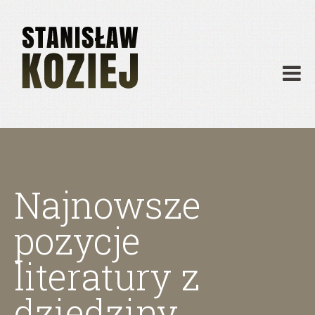
O mnie
Publikacje
Działalność
Materiały dydaktyczne
Archiwum
Kontakt
Najnowsze
pozycje
literatury z
dziedziny