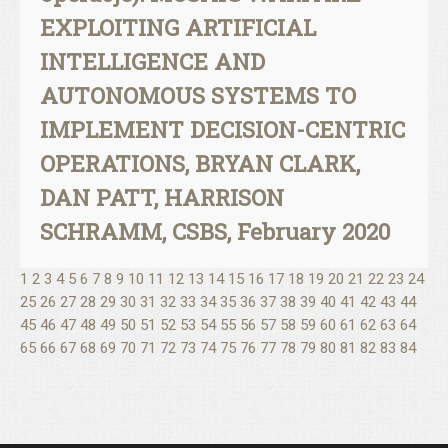
EXPLOITING ARTIFICIAL
INTELLIGENCE AND
AUTONOMOUS SYSTEMS TO
IMPLEMENT DECISION-CENTRIC
OPERATIONS, BRYAN CLARK,
DAN PATT, HARRISON
SCHRAMM, CSBS, February 2020
1
2
3
4
5
6
7
8
9
10
11
12
13
14
15
16
17
18
19
20
21
22
23
24
25
26
27
28
29
30
31
32
33
34
35
36
37
38
39
40
41
42
43
44
45
46
47
48
49
50
51
52
53
54
55
56
57
58
59
60
61
62
63
64
65
66
67
68
69
70
71
72
73
74
75
76
77
78
79
80
81
82
83
84