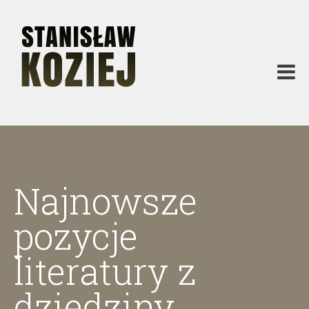
O mnie
Publikacje
Działalność
Materiały dydaktyczne
Archiwum
Kontakt
Najnowsze
pozycje
literatury z
dziedziny