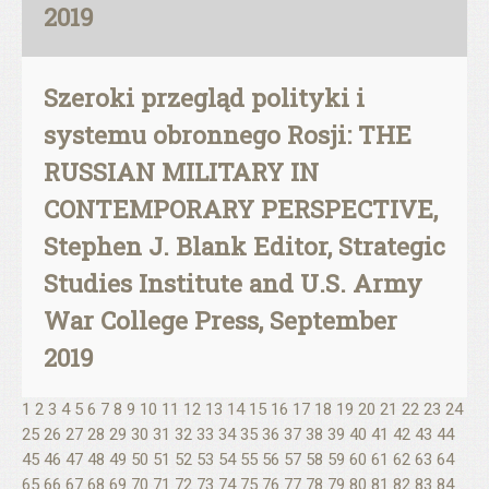
2019
Szeroki przegląd polityki i
systemu obronnego Rosji: THE
RUSSIAN MILITARY IN
CONTEMPORARY PERSPECTIVE,
Stephen J. Blank Editor, Strategic
Studies Institute and U.S. Army
War College Press, September
2019
1
2
3
4
5
6
7
8
9
10
11
12
13
14
15
16
17
18
19
20
21
22
23
24
25
26
27
28
29
30
31
32
33
34
35
36
37
38
39
40
41
42
43
44
45
46
47
48
49
50
51
52
53
54
55
56
57
58
59
60
61
62
63
64
65
66
67
68
69
70
71
72
73
74
75
76
77
78
79
80
81
82
83
84