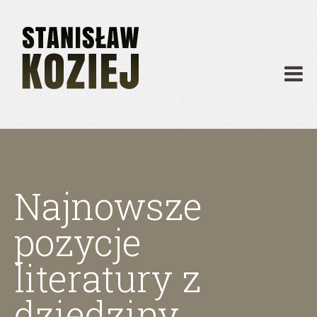
O mnie
Publikacje
Działalność
Materiały dydaktyczne
Archiwum
Kontakt
Najnowsze
pozycje
literatury z
dziedziny