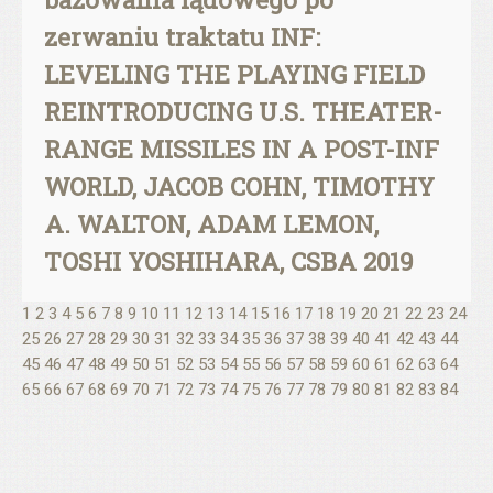
zerwaniu traktatu INF:
LEVELING THE PLAYING FIELD
REINTRODUCING U.S. THEATER-
RANGE MISSILES IN A POST-INF
WORLD, JACOB COHN, TIMOTHY
A. WALTON, ADAM LEMON,
TOSHI YOSHIHARA, CSBA 2019
1
2
3
4
5
6
7
8
9
10
11
12
13
14
15
16
17
18
19
20
21
22
23
24
25
26
27
28
29
30
31
32
33
34
35
36
37
38
39
40
41
42
43
44
45
46
47
48
49
50
51
52
53
54
55
56
57
58
59
60
61
62
63
64
65
66
67
68
69
70
71
72
73
74
75
76
77
78
79
80
81
82
83
84