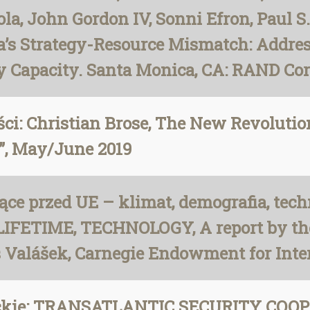
fola, John Gordon IV, Sonni Efron, Paul S
a’s Strategy-Resource Mismatch: Addre
y Capacity. Santa Monica, CA: RAND Corp
: Christian Brose, The New Revolution 
s”, May/June 2019
ce przed UE – klimat, demografia, te
ETIME, TECHNOLOGY, A report by the 
Valášek, Carnegie Endowment for Inter
tyckie: TRANSATLANTIC SECURITY COO