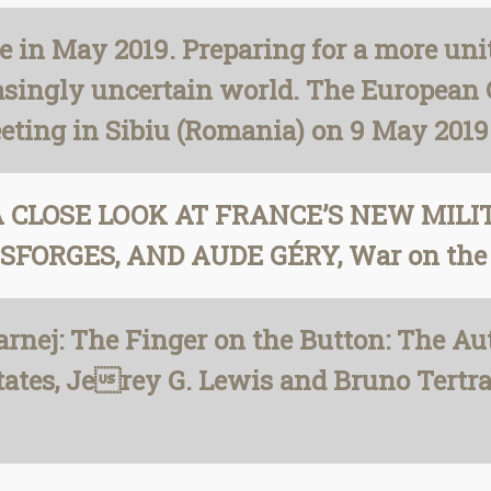
 in May 2019. Preparing for a more uni
asingly uncertain world. The European 
eting in Sibiu (Romania) on 9 May 2019
ii: A CLOSE LOOK AT FRANCE’S NEW MI
ORGES, AND AUDE GÉRY, War on the Ro
rnej: The Finger on the Button: The Au
tes, Jerey G. Lewis and Bruno Tertrai