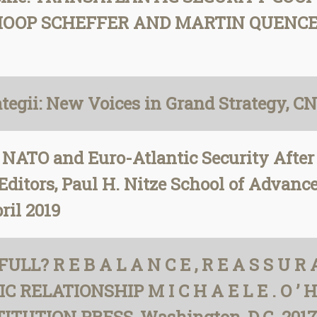
OP SCHEFFER AND MARTIN QUENCEZ, „
tegii: New Voices in Grand Strategy, CN
NATO and Euro-Atlantic Security After 
ditors, Paul H. Nitze School of Advance
ril 2019
L? R E B A L A N C E , R E A S S U R A N
C RELATIONSHIP M I C H A E L E . O ’