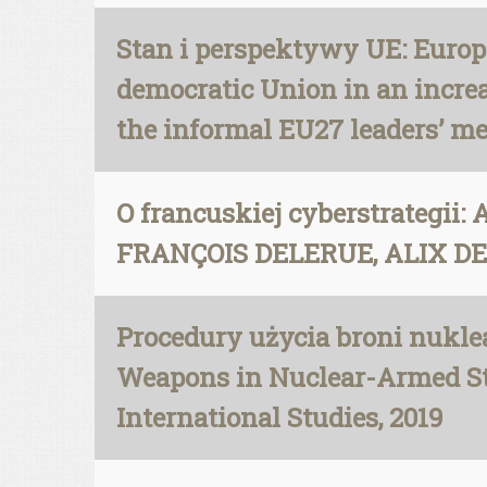
Stan i perspektywy UE: Europe
democratic Union in an incre
the informal EU27 leaders’ me
O francuskiej cyberstrateg
FRANÇOIS DELERUE, ALIX DESF
Procedury użycia broni nuklea
Weapons in Nuclear-Armed Sta
International Studies, 2019