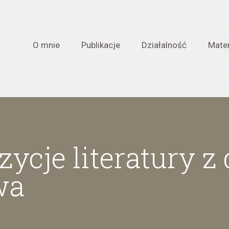
O mnie
Publikacje
Działalność
Mater
ycje literatury z
wa