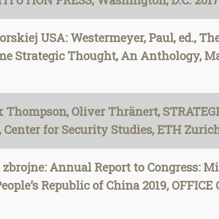
TUTION PRESS, Washington, D.C. 2017
orskiej USA: Westermeyer, Paul, ed., T
me Strategic Thought, An Anthology, Ma
ck Thompson, Oliver Thränert, STRATEG
 Center for Security Studies, ETH Zuric
 zbrojne: Annual Report to Congress: Mi
People’s Republic of China 2019, OFFI