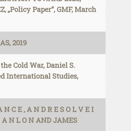
Policy Paper”, GMF, March
AS, 2019
the Cold War, Daniel S.
d International Studies,
 C E , A N D R E S O L V E I
 H A N L O N AND JAMES