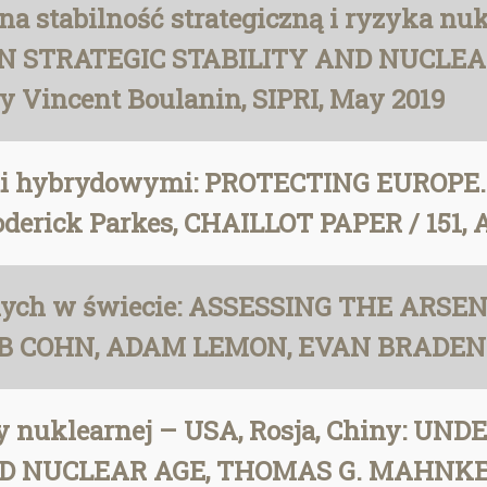
 na stabilność strategiczną i ryzyka n
N STRATEGIC STABILITY AND NUCLEAR R
 by Vincent Boulanin, SIPRI, May 2019
i hybrydowymi: PROTECTING EUROPE. T
Roderick Parkes, CHAILLOT PAPER / 151, A
nych w świecie: ASSESSING THE ARSEN
OB COHN, ADAM LEMON, EVAN BRADEN
 ery nuklearnej – USA, Rosja, Chiny: 
D NUCLEAR AGE, THOMAS G. MAHNKEN