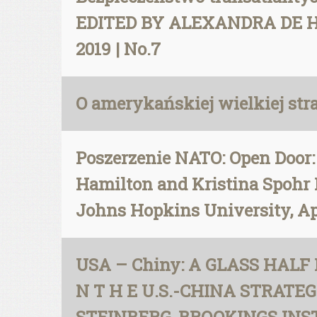
EDITED BY ALEXANDRA DE HO
2019 | No.7
O amerykańskiej wielkiej stra
Poszerzenie NATO: Open Door: 
Hamilton and Kristina Spohr E
Johns Hopkins University, Ap
USA – Chiny: A GLASS HALF FUL
N T H E U.S.-CHINA STRATEGI