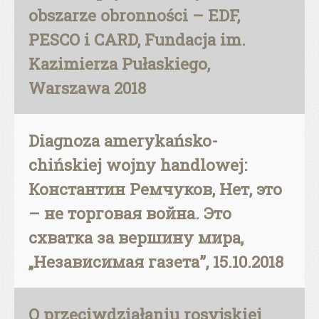
obszarze obronności – EDF,
PESCO i CARD, Fundacja im.
Kazimierza Pułaskiego,
Warszawa 2018
Diagnoza amerykańsko-
chińskiej wojny handlowej:
Константин Ремчуков, Нет, это
– не торговая война. Это
схватка за вершину мира,
„Независимая газета”, 15.10.2018
O przeciwdziałaniu rosyjskiej