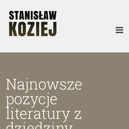
O mnie
Publikacje
Działalność
Materiały dydaktyczne
Archiwum
Kontakt
Najnowsze
pozycje
literatury z
dziedziny