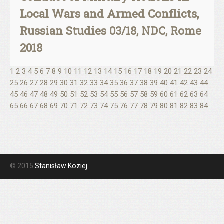
Local Wars and Armed Conflicts,
Russian Studies 03/18, NDC, Rome
2018
1
2
3
4
5
6
7
8
9
10
11
12
13
14
15
16
17
18
19
20
21
22
23
24
25
26
27
28
29
30
31
32
33
34
35
36
37
38
39
40
41
42
43
44
45
46
47
48
49
50
51
52
53
54
55
56
57
58
59
60
61
62
63
64
65
66
67
68
69
70
71
72
73
74
75
76
77
78
79
80
81
82
83
84
© 2015
Stanisław Koziej