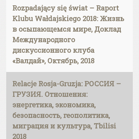
Rozpadający się świat – Raport
Klubu Wałdajskiego 2018: Жизнь
в осыпающемся мире, Доклад
Международного
дискуссионного клуба
«Валдай», Октябрь, 2018
Relacje Rosja-Gruzja: РОССИЯ –
ГРУЗИЯ. Отношения:
энергетика, экономика,
безопасность, геополитика,
миграция и культура, Tbilisi
2018