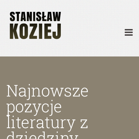
O mnie
Publikacje
Działalność
Materiały dydaktyczne
Archiwum
Kontakt
Najnowsze
pozycje
literatury z
dziedziny