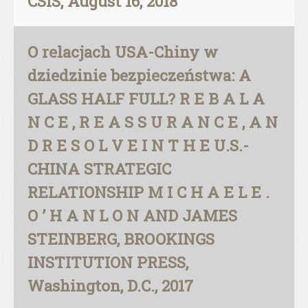
CSIS, August 16, 2018
O relacjach USA-Chiny w
dziedzinie bezpieczeństwa: A
GLASS HALF FULL? R E B A L A
N C E , R E A S S U R A N C E , A N
D R E S O L V E I N T H E U.S.-
CHINA STRATEGIC
RELATIONSHIP M I C H A E L E .
O ’ H A N L O N AND JAMES
STEINBERG, BROOKINGS
INSTITUTION PRESS,
Washington, D.C., 2017