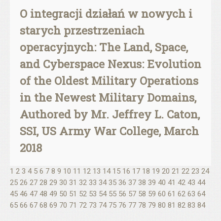
O integracji działań w nowych i
starych przestrzeniach
operacyjnych: The Land, Space,
and Cyberspace Nexus: Evolution
of the Oldest Military Operations
in the Newest Military Domains,
Authored by Mr. Jeffrey L. Caton,
SSI, US Army War College, March
2018
1
2
3
4
5
6
7
8
9
10
11
12
13
14
15
16
17
18
19
20
21
22
23
24
25
26
27
28
29
30
31
32
33
34
35
36
37
38
39
40
41
42
43
44
45
46
47
48
49
50
51
52
53
54
55
56
57
58
59
60
61
62
63
64
65
66
67
68
69
70
71
72
73
74
75
76
77
78
79
80
81
82
83
84