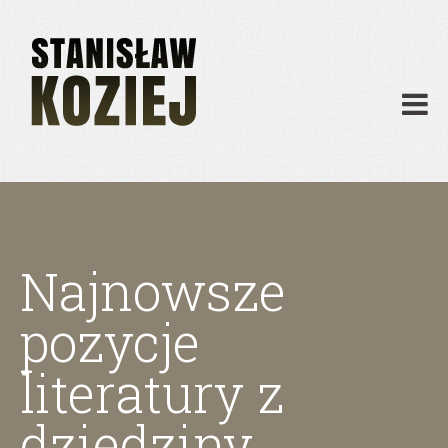
O mnie
Publikacje
Działalność
Materiały dydaktyczne
Archiwum
Kontakt
Najnowsze
pozycje
literatury z
dziedziny