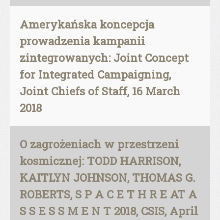
Amerykańska koncepcja
prowadzenia kampanii
zintegrowanych: Joint Concept
for Integrated Campaigning,
Joint Chiefs of Staff, 16 March
2018
O zagrożeniach w przestrzeni
kosmicznej: TODD HARRISON,
KAITLYN JOHNSON, THOMAS G.
ROBERTS, S P A C E T H R E AT A
S S E S S M E N T 2018, CSIS, April