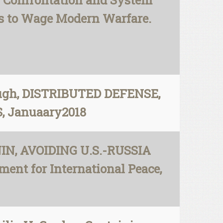
s Confrontation and System
ks to Wage Modern Warfare.
baugh, DISTRIBUTED DEFENSE,
S, Januaary2018
NIN, AVOIDING U.S.-RUSSIA
t for International Peace,