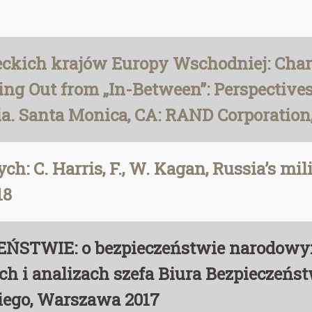
eckich krajów Europy Wschodniej: Char
ting Out from „In-Between”: Perspectives
a. Santa Monica, CA: RAND Corporation,
: C. Harris, F., W. Kagan, Russia’s mil
18
CZEŃSTWIE: o bezpieczeństwie narodo
ach i analizach szefa Biura Bezpieczeń
iego, Warszawa 2017