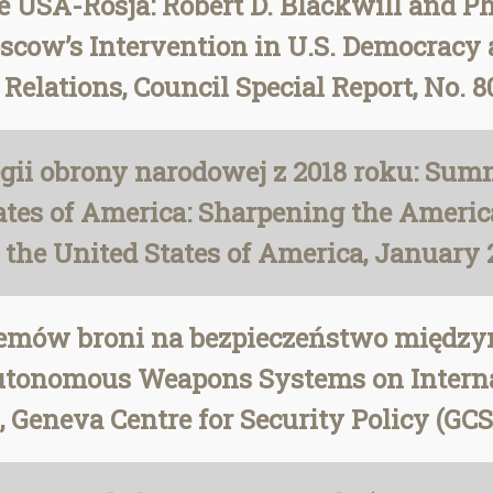
 USA-Rosja: Robert D. Blackwill and Ph
scow’s Intervention in U.S. Democracy 
Relations, Council Special Report, No. 8
gii obrony narodowej z 2018 roku: Summ
tates of America: Sharpening the Americ
 the United States of America, January 
mów broni na bezpieczeństwo międzyn
Autonomous Weapons Systems on Internat
i, Geneva Centre for Security Policy (G