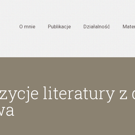
O mnie
Publikacje
Działalność
Mater
ycje literatury z
wa