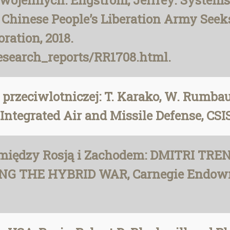
ń wojennych: Engstrom, Jeffrey. System
 Chinese People’s Liberation Army See
ration, 2018.
esearch_reports/RR1708.html.
i przeciwlotniczej: T. Karako, W. Rum
Integrated Air and Missile Defense, CSI
 między Rosją i Zachodem: DMITRI TRE
 THE HYBRID WAR, Carnegie Endowmen