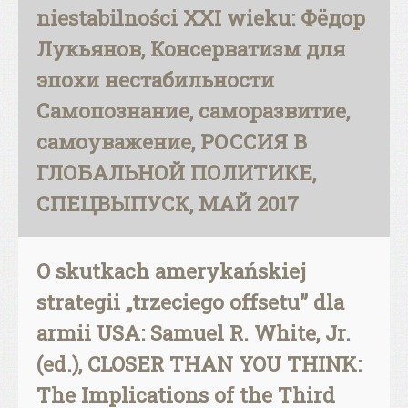
niestabilności XXI wieku: Фёдор
Лукьянов, Консерватизм для
эпохи нестабильности
Самопознание, саморазвитие,
самоуважение, РОССИЯ В
ГЛОБАЛЬНОЙ ПОЛИТИКЕ,
СПЕЦВЫПУСК, МАЙ 2017
O skutkach amerykańskiej
strategii „trzeciego offsetu” dla
armii USA: Samuel R. White, Jr.
(ed.), CLOSER THAN YOU THINK:
The Implications of the Third