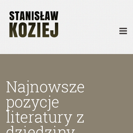
O mnie
Publikacje
Działalność
Materiały dydaktyczne
Archiwum
Kontakt
Najnowsze
pozycje
literatury z
dziedziny