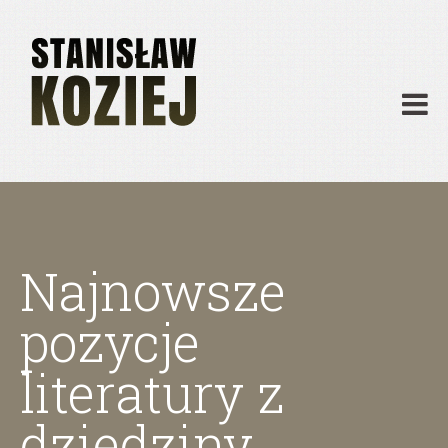
O mnie
Publikacje
Działalność
Materiały dydaktyczne
Archiwum
Kontakt
Najnowsze
pozycje
literatury z
dziedziny