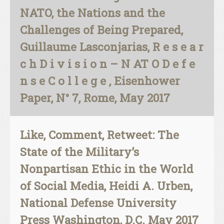
NATO, the Nations and the
Challenges of Being Prepared,
Guillaume Lasconjarias, R e s e a r
c h D i v i s i o n – N AT O D e f e
n s e C o l l e g e , Eisenhower
Paper, N° 7, Rome, May 2017
Like, Comment, Retweet: The
State of the Military’s
Nonpartisan Ethic in the World
of Social Media, Heidi A. Urben,
National Defense University
Press Washington, D.C. May 2017