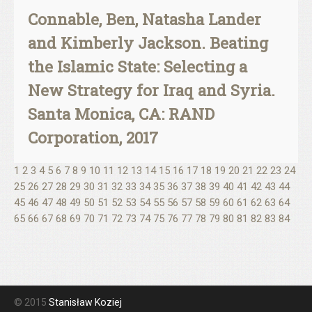
Connable, Ben, Natasha Lander
and Kimberly Jackson. Beating
the Islamic State: Selecting a
New Strategy for Iraq and Syria.
Santa Monica, CA: RAND
Corporation, 2017
1
2
3
4
5
6
7
8
9
10
11
12
13
14
15
16
17
18
19
20
21
22
23
24
25
26
27
28
29
30
31
32
33
34
35
36
37
38
39
40
41
42
43
44
45
46
47
48
49
50
51
52
53
54
55
56
57
58
59
60
61
62
63
64
65
66
67
68
69
70
71
72
73
74
75
76
77
78
79
80
81
82
83
84
© 2015
Stanisław Koziej