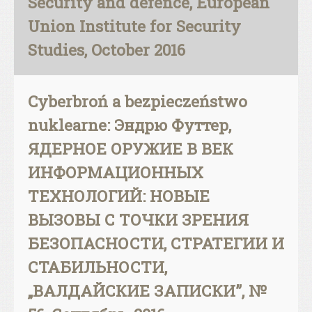
Security and defence, European
Union Institute for Security
Studies, October 2016
Cyberbroń a bezpieczeństwo
nuklearne: Эндрю Футтер,
ЯДЕРНОЕ ОРУЖИЕ В ВЕК
ИНФОРМАЦИОННЫХ
ТЕХНОЛОГИЙ: НОВЫЕ
ВЫЗОВЫ С ТОЧКИ ЗРЕНИЯ
БЕЗОПАСНОСТИ, СТРАТЕГИИ И
СТАБИЛЬНОСТИ,
„ВАЛДАЙСКИЕ ЗАПИСКИ”, №