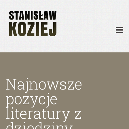
O mnie
Publikacje
Działalność
Materiały dydaktyczne
Archiwum
Kontakt
Najnowsze
pozycje
literatury z
dziedziny