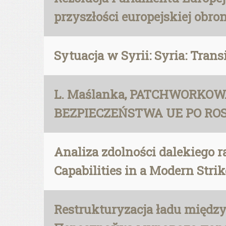
przyszłości europejskiej obro
Sytuacja w Syrii: Syria: Trans
L. Maślanka, PATCHWORKO
BEZPIECZEŃSTWA UE PO ROSY
Analiza zdolności dalekiego 
Capabilities in a Modern Stri
Restrukturyzacja ładu międz