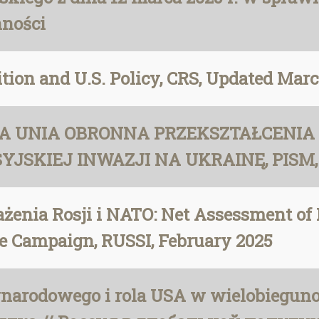
nności
ition and U.S. Policy, CRS, Updated Marc
WA UNIA OBRONNA PRZEKSZTAŁCENIA
JSKIEJ INWAZJI NA UKRAINĘ, PISM, 
rażenia Rosji i NATO: Net Assessment o
ke Campaign, RUSSI, February 2025
ynarodowego i rola USA w wielobiegun