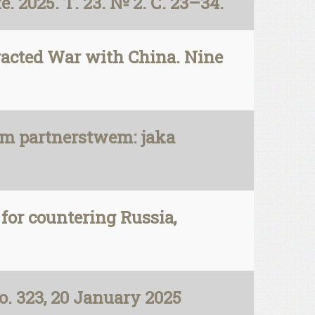
025. Т. 23. № 2. С. 23–34.
acted War with China. Nine
m partnerstwem: jaka
 for countering Russia,
. 323, 20 January 2025