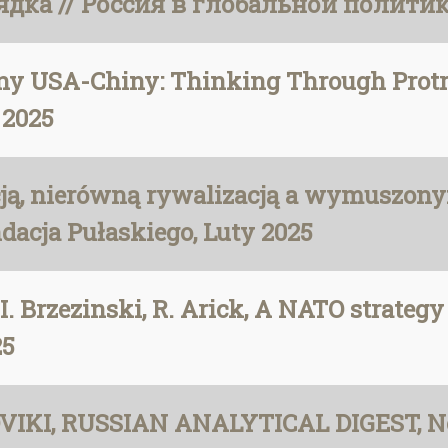
а // Россия в глобальной политике. 2
jny USA-Chiny: Thinking Through Protr
 2025
ją, nierówną rywalizacją a wymuszony
dacja Pułaskiego, Luty 2025
I. Brzezinski, R. Arick, A NATO strategy
25
LOVIKI, RUSSIAN ANALYTICAL DIGEST, No