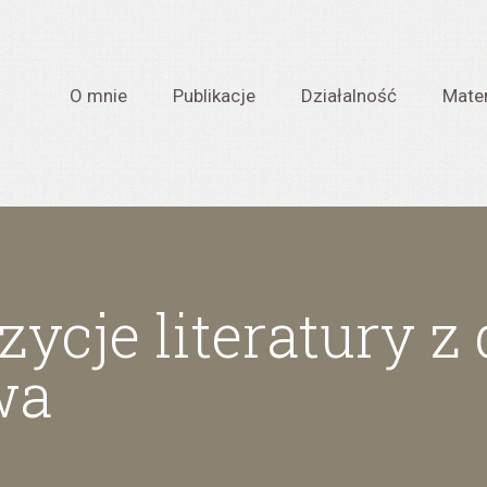
O mnie
Publikacje
Działalność
Mater
ycje literatury z
wa