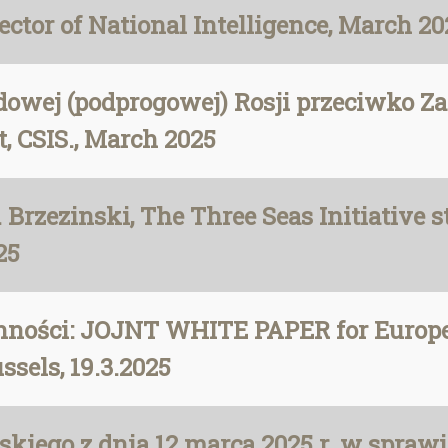
ctor of National Intelligence, March 20
owej (podprogowej) Rosji przeciwko Zac
 CSIS., March 2025
 Brzezinski, The Three Seas Initiative s
25
onności: JOJNT WHITE PAPER for Europe
els, 19.3.2025
kiego z dnia 12 marca 2025 r. w sprawie