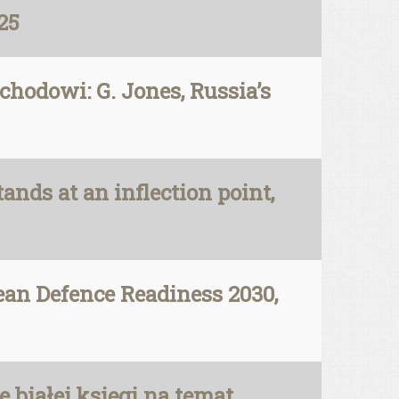
25
hodowi: G. Jones, Russia’s
tands at an inflection point,
an Defence Readiness 2030,
 białej księgi na temat