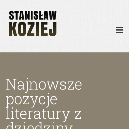
O mnie
Publikacje
Działalność
Materiały dydaktyczne
Archiwum
Kontakt
Najnowsze
pozycje
literatury z
dziedziny