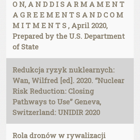
O N, A N D D I S A R M A M E N T
A G R E E M E N T S A N D C O M
M I T M E N T S , April 2020,
Prepared by the U.S. Department
of State
Redukcja ryzyk nuklearnych:
Wan, Wilfred [ed]. 2020. “Nuclear
Risk Reduction: Closing
Pathways to Use” Geneva,
Switzerland: UNIDIR 2020
Rola dronów w rywalizacji