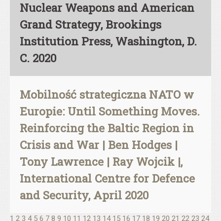
Nuclear Weapons and American
Grand Strategy, Brookings
Institution Press, Washington, D.
C. 2020
Mobilność strategiczna NATO w
Europie: Until Something Moves.
Reinforcing the Baltic Region in
Crisis and War | Ben Hodges |
Tony Lawrence | Ray Wojcik |,
International Centre for Defence
and Security, April 2020
1
2
3
4
5
6
7
8
9
10
11
12
13
14
15
16
17
18
19
20
21
22
23
24