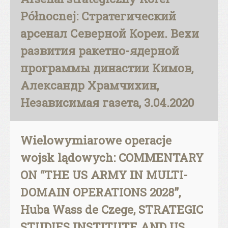
Północnej: Стратегический
арсенал Северной Кореи. Вехи
развития ракетно-ядерной
программы династии Кимов,
Александр Храмчихин,
Независимая газета, 3.04.2020
Wielowymiarowe operacje
wojsk lądowych: COMMENTARY
ON “THE US ARMY IN MULTI-
DOMAIN OPERATIONS 2028”,
Huba Wass de Czege, STRATEGIC
STUDIES INSTITUTE AND US