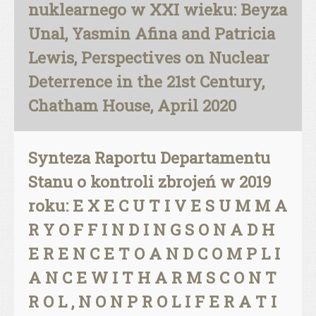
nuklearnego w XXI wieku: Beyza
Unal, Yasmin Afina and Patricia
Lewis, Perspectives on Nuclear
Deterrence in the 21st Century,
Chatham House, April 2020
Synteza Raportu Departamentu
Stanu o kontroli zbrojeń w 2019
roku: E X E C U T I V E S U M M A
R Y O F F I N D I N G S O N A D H
E R E N C E T O A N D C O M P L I
A N C E W I T H A R M S C O N T
R O L , N O N P R O L I F E R A T I