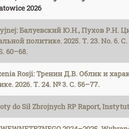
atowice 2026
cyjnej: Балуевский Ю.Н., Пухов Р.Н.
ьной политике. 2025. Т. 23. No. 6. С. 
S. 60–68.
zenia Rosji: Тренин Д.В. Облик и хара
. 2026. Т. 24. № 3. С. 56–77.
oty do Sił Zbrojnych RP Raport, Instyt
WEWNĘTRZNEGO 2024–2025. Wybrane