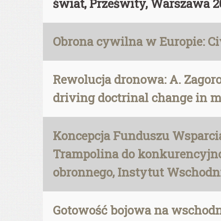
świat, Prześwity, Warszawa 2
Obrona cywilna w Europie: Civi
Rewolucja dronowa: A. Zagoro
driving doctrinal change in m
Koncepcja Funduszu Wsparcia 
Trampolina do konkurencyjno
obronnego, Instytut Wschodnie
Gotowość bojowa na wschodnie