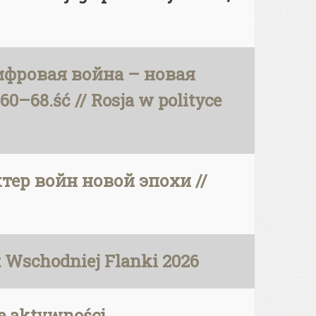
 Цифровая война – новая
60–68.ść // Rosja w polityce
ктер войн новой эпохи //
ut Wschodniej Flanki 2026
 aktywności