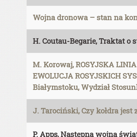
Wojna dronowa – stan na koni
H. Coutau-Begarie, Traktat o
M. Korowaj, ROSYJSKA LIN
EWOLUCJA ROSYJSKICH SYS
Białymstoku, Wydział Stosu
J. Tarociński, Czy kołdra jes
P. Apps, Następna wojna świa