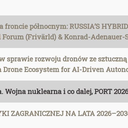
na froncie północnym: RUSSIA’S HYB
 Forum (Frivärld) & Konrad-Adenauer-S
w sprawie rozwoju dronów ze sztuczną 
n Drone Ecosystem for AI-Driven Autono
. Wojna nuklearna i co dalej, PORT 202
I ZAGRANICZNEJ NA LATA 2026–2030, M