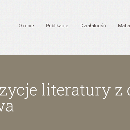
O mnie
Publikacje
Działalność
Mater
ycje literatury z
wa