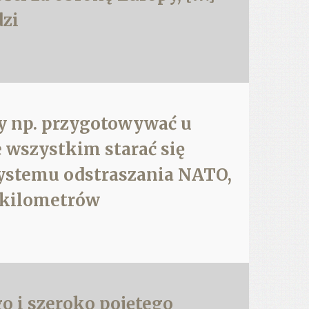
dzi
my np. przygotowywać u
e wszystkim starać się
systemu odstraszania NATO,
0 kilometrów
o i szeroko pojętego