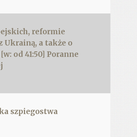
ejskich, reformie
 Ukrainą, a także o
 [w: od 41:50] Poranne
j
yka szpiegostwa